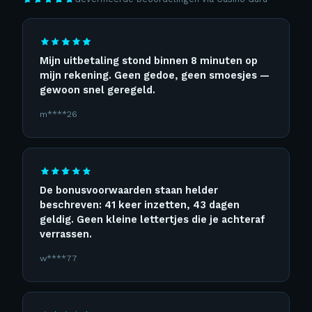
Mijn uitbetaling stond binnen 8 minuten op
mijn rekening. Geen gedoe, geen smoesjes —
gewoon snel geregeld.
m****26
De bonusvoorwaarden staan helder
beschreven: 41 keer inzetten, 43 dagen
geldig. Geen kleine lettertjes die je achteraf
verrassen.
w****77