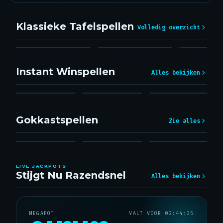
Klassieke Tafelspellen
Da Vinci Diamonds
Double Diamond
Volledig overzicht
Da Vincis T
99,4% RTP
98,6% RTP
97,8% RTP
Instant Winspellen
Alles bekijken
Wanted Dead
Razor Returns
Cool Jewels
Or A Wild
HOT
Gokkastspellen
Zie alles
Triple
Sugar Rush
Ultimate Hot
Diamond
HOT
LIVE JACKPOTS
Stijgt Nu Razendsnel
Alles bekijken
MEGAPOT
VALT VOOR 02:44:25