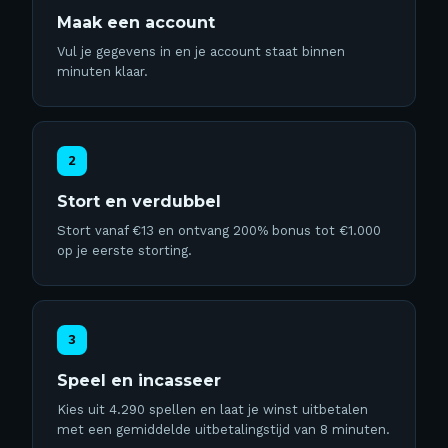
Maak een account
Vul je gegevens in en je account staat binnen
minuten klaar.
2
Stort en verdubbel
Stort vanaf €13 en ontvang 200% bonus tot €1.000
op je eerste storting.
3
Speel en incasseer
Kies uit 4.290 spellen en laat je winst uitbetalen
met een gemiddelde uitbetalingstijd van 8 minuten.