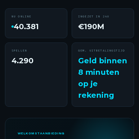
NU ONLINE
INGEZET IN 24U
40.381
€190M
SPELLEN
GEM. UITBETALINGSTIJD
4.290
Geld binnen
8 minuten
op je
rekening
WELKOMSTAANBIEDING