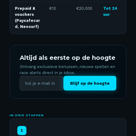
Prepaid &
€13
€20.000
Tot 24
vouchers
uur
(Paysafecar
d, Neosurf)
Altijd als eerste op de hoogte
Ontvang exclusieve bonussen, nieuwe spellen en
race-alerts direct in je inbox.
Blijf op de hoogte
Vul je e-mail in
IN DRIE STAPPEN
1