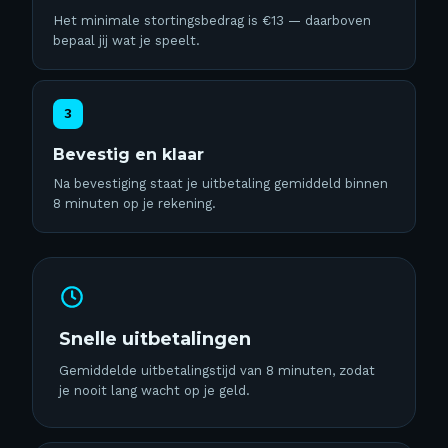
Het minimale stortingsbedrag is €13 — daarboven
bepaal jij wat je speelt.
3
Bevestig en klaar
Na bevestiging staat je uitbetaling gemiddeld binnen
8 minuten op je rekening.
Snelle uitbetalingen
Gemiddelde uitbetalingstijd van 8 minuten, zodat
je nooit lang wacht op je geld.