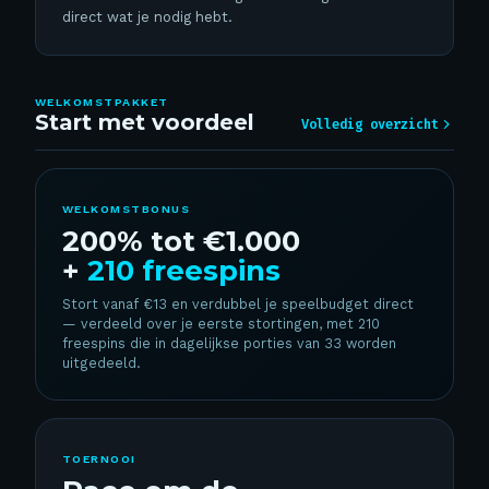
direct wat je nodig hebt.
WELKOMSTPAKKET
Start met voordeel
Volledig overzicht
WELKOMSTBONUS
200% tot €1.000
+
210 freespins
Stort vanaf €13 en verdubbel je speelbudget direct
— verdeeld over je eerste stortingen, met 210
freespins die in dagelijkse porties van 33 worden
uitgedeeld.
TOERNOOI